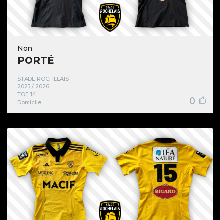
Non
PORTÉ
STADE ROCHELAIS
2025 / 2026
TOP 14
0
Domicile