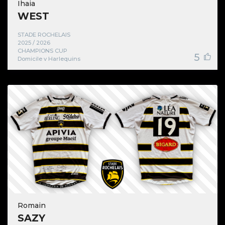
Ihaia
WEST
STADE ROCHELAIS
2025 / 2026
CHAMPIONS CUP
5
Domicile v Harlequins
Romain
SAZY