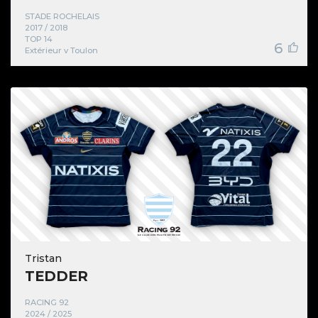
STADE ROCHELAIS
2017 / 2018
TOP 14
6
Extérieur v Toulon
Tristan
TEDDER
RACING 92
2024 / 2025