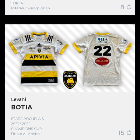
TOP 14
8
Extérieur v Perpignan
Levani
BOTIA
STADE ROCHELAIS
2021 / 2022
CHAMPIONS CUP
15
Finale v Leinster