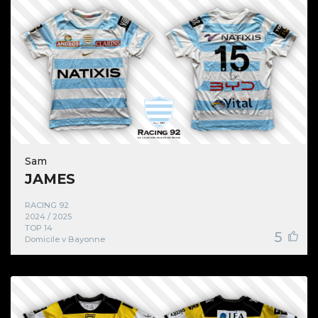
Sam
JAMES
RACING 92
2024 / 2025
TOP 14
5
Domicile v Bayonne