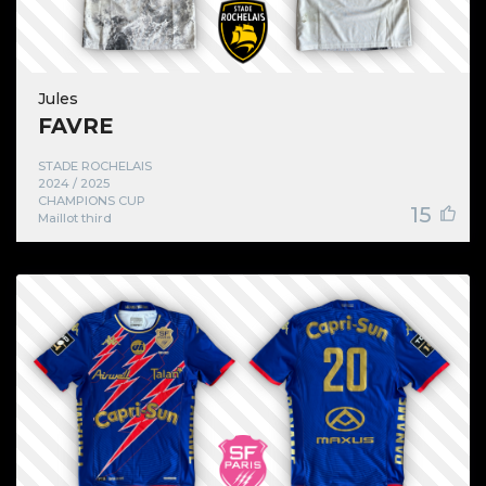
Jules
FAVRE
STADE ROCHELAIS
2024 / 2025
CHAMPIONS CUP
15
Maillot third