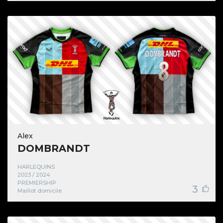
Alex
DOMBRANDT
HARLEQUINS
2023 / 2024
PREMIERSHIP
3
Maillot domicile